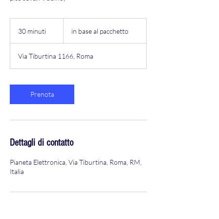
in
base
30 minuti
3
in base al pacchetto
al
pacchetto
0
m
Via Tiburtina 1166, Roma
i
n
u
t
Prenota
i
Dettagli di contatto
Pianeta Elettronica, Via Tiburtina, Roma, RM,
Italia