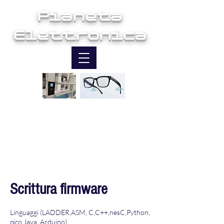
Pianeta
Elettronica
Ingegneria e Innovazione
Scrittura firmware
Linguaggi (LADDER,ASM, C,C++,nesC,Python,
pico Java, Arduino)