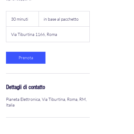
in
base
30 minuti
3
in base al pacchetto
al
pacchetto
0
m
Via Tiburtina 1166, Roma
i
n
u
t
Prenota
i
Dettagli di contatto
Pianeta Elettronica, Via Tiburtina, Roma, RM,
Italia